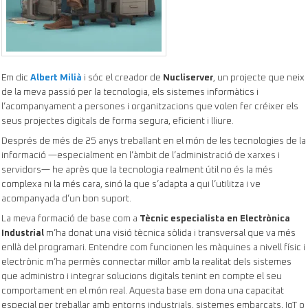
Em dic
Albert Milià
i sóc el creador de
Nucliserver
, un projecte que neix
de la meva passió per la tecnologia, els sistemes informàtics i
l’acompanyament a persones i organitzacions que volen fer créixer els
seus projectes digitals de forma segura, eficient i lliure.
Després de més de 25 anys treballant en el món de les tecnologies de la
informació —especialment en l’àmbit de l’administració de xarxes i
servidors— he après que la tecnologia realment útil no és la més
complexa ni la més cara, sinó la que s’adapta a qui l’utilitza i ve
acompanyada d’un bon suport.
La meva formació de base com a
Tècnic especialista en Electrònica
Industrial
m’ha donat una visió tècnica sòlida i transversal que va més
enllà del programari. Entendre com funcionen les màquines a nivell físic i
electrònic m’ha permès connectar millor amb la realitat dels sistemes
que administro i integrar solucions digitals tenint en compte el seu
comportament en el món real. Aquesta base em dona una capacitat
especial per treballar amb entorns industrials, sistemes embarcats, IoT o