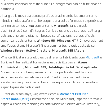
qualsevol escenari on el maquinari i el programari han de funcionar en
harmonia.
Al llarg de la meva trajectòria professional he treballat amb entorns
híbrids i multiplataforma, i he adquirit una sòlida formació i experiència
tant en sistemes
Linux
com entorns
Microsoft
, tant a nivell
d’administració com d’integració amb solucions de codi obert. Al llarg
dels anys he completat nombroses certificacions i cursos oficials,
començant pels entorns
Windows 98
i
Windows NT 4.0
, i evolucionant
amb l’ecosistema Microsoft fins a dominar tecnologies actuals com
Windows Server
,
Active Directory
,
Microsoft 365 i
Azure.
M’he certificat en tecnologies de diferents fabricants com
Microsoft
o
Sonicwall i he realitzat formacions especialitzades en
Azure
Administration
,
Microsoft 365
, i
Intel·ligència Artificial aplicada
.
Aquest recorregut em permet entendre profundament tant els
sistemes locals com els serveis al núvol, i dissenyar solucions
escalables, segures i perfectament integrades amb les necessitats
específiques de cada client.
Durant diversos anys, vaig exercir com a
Microsoft Certified
Professional (MCP)
i instructor oficial de Microsoft, impartint formació
especialitzada en tecnologies com Windows Server, Active Directory,