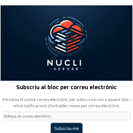
Subscriu al bloc per correu electrònic
Introduïu el vostre correu electrònic per subscriure-vos a aquest bloc i
rebre notificacions d'entrades noves per correu electrònic.
Adreça
de
correu
Subscriu-me