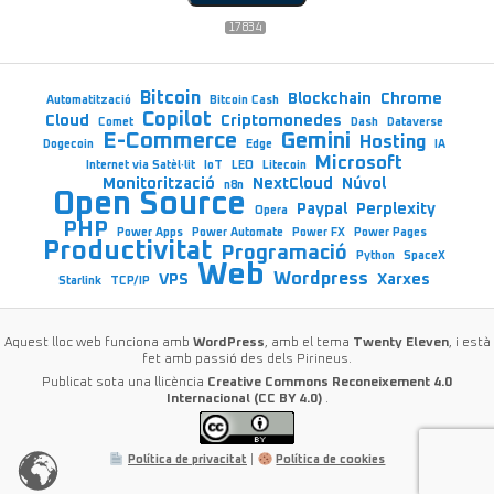
electrònic
17834
Bitcoin
Blockchain
Chrome
Automatització
Bitcoin Cash
Copilot
Cloud
Criptomonedes
Comet
Dash
Dataverse
E-Commerce
Gemini
Hosting
Dogecoin
Edge
IA
Microsoft
Internet via Satèl·lit
IoT
LEO
Litecoin
Monitorització
NextCloud
Núvol
n8n
Open Source
Paypal
Perplexity
Opera
PHP
Power Apps
Power Automate
Power FX
Power Pages
Productivitat
Programació
Python
SpaceX
Web
Wordpress
VPS
Xarxes
Starlink
TCP/IP
Aquest lloc web funciona amb
WordPress
, amb el tema
Twenty Eleven
, i està
fet amb passió des dels Pirineus.
Publicat sota una llicència
Creative Commons Reconeixement 4.0
Internacional (CC BY 4.0)
.
Política de privacitat
|
Política de cookies