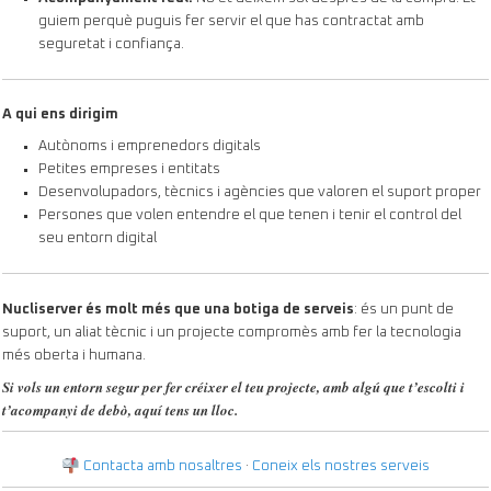
guiem perquè puguis fer servir el que has contractat amb
seguretat i confiança.
A qui ens dirigim
Autònoms i emprenedors digitals
Petites empreses i entitats
Desenvolupadors, tècnics i agències que valoren el suport proper
Persones que volen entendre el que tenen i tenir el control del
seu entorn digital
Nucliserver és molt més que una botiga de serveis
: és un punt de
suport, un aliat tècnic i un projecte compromès amb fer la tecnologia
més oberta i humana.
Si vols un entorn segur per fer créixer el teu projecte, amb algú que t’escolti i
t’acompanyi de debò, aquí tens un lloc.
Contacta amb nosaltres
·
Coneix els nostres serveis