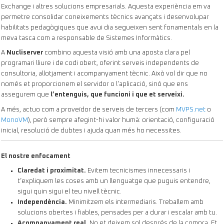
Exchange i altres solucions empresarials. Aquesta experiència em va
permetre consolidar coneixements tècnics avançats i desenvolupar
habilitats pedagògiques que avui dia segueixen sent fonamentals en la
meva tasca com a responsable de Sistemes Informàtics.
A
Nucliserver
combino aquesta visió amb una aposta clara pel
programari lliure i de codi obert, oferint serveis independents de
consultoria, allotjament i acompanyament tècnic. Això vol dir que no
només et proporcionem el servidor o l’aplicació, sinó que ens
assegurem que
l’entenguis, que funcioni i que et serveixi.
A més, actuo com a proveïdor de serveis de tercers (com
MVPS.net
o
MonoVM
), però sempre afegint-hi valor humà: orientació, configuració
inicial, resolució de dubtes i ajuda quan més ho necessites.
El nostre enfocament
Claredat i proximitat.
Evitem tecnicismes innecessaris i
t’expliquem les coses amb un llenguatge que puguis entendre,
sigui quin sigui el teu nivell tècnic.
Independència.
Minimitzem els intermediaris. Treballem amb
solucions obertes i fiables, pensades per a durar i escalar amb tu.
Acompanyament real.
No et deixem sol després de la compra. Et