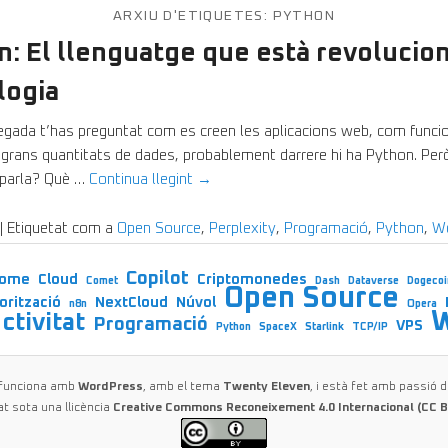
ARXIU D'ETIQUETES:
PYTHON
n: El llenguatge que està revolucion
logia
egada t’has preguntat com es creen les aplicacions web, com funci
 grans quantitats de dades, probablement darrere hi ha Python. Pe
parla? Què …
Continua llegint
→
|
Etiquetat com a
Open Source
,
Perplexity
,
Programació
,
Python
,
W
Copilot
rome
Cloud
Criptomonedes
Comet
Dash
Dataverse
Dogecoi
Open Source
orització
NextCloud
Núvol
n8n
Opera
ctivitat
Programació
VPS
Python
SpaceX
Starlink
TCP/IP
 funciona amb
WordPress
, amb el tema
Twenty Eleven
, i està fet amb passió d
at sota una llicència
Creative Commons Reconeixement 4.0 Internacional (CC B