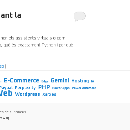
ant la
onen els assistents virtuals o com
rò, què és exactament Python i per què
eb
|
E-Commerce
Gemini
Hosting
n
Edge
IA
PHP
Paypal
Perplexity
Power Apps
Power Automate
Web
Wordpress
Xarxes
es dels Pirineus.
Y 4.0)
.