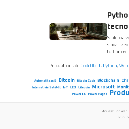
Pytho
tecno
Si alguna v
s’analitzen
tothom en 
Publicat dins de
Codi Obert
,
Python
,
Web
Bitcoin
Blockchain
Ch
Automatització
Bitcoin Cash
Microsoft
Monit
Internet via Satèl·lit
IoT
LEO
Litecoin
Produ
Power FX
Power Pages
Aquest lloc web
Public