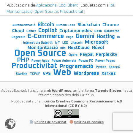
Publicat dins de
Aplicacions
,
Codi Obert
|
Etiquetat com a
IoT
,
Monitorització
,
Open Source
,
Productivitat
|
Bitcoin
Blockchain
Chrome
Automatització
Bitcoin Cash
Copilot
Cloud
Criptomonedes
Comet
Dash
Dataverse
E-Commerce
Gemini
Hosting
Dogecoin
Edge
IA
Microsoft
Internet via Satèl·lit
IoT
LEO
Litecoin
Monitorització
NextCloud
Núvol
n8n
Open Source
Paypal
Perplexity
Opera
PHP
Power Apps
Power Automate
Power FX
Power Pages
Productivitat
Programació
Python
SpaceX
Web
Wordpress
VPS
Xarxes
Starlink
TCP/IP
Aquest lloc web funciona amb
WordPress
, amb el tema
Twenty Eleven
, i està
fet amb passió des dels Pirineus.
Publicat sota una llicència
Creative Commons Reconeixement 4.0
Internacional (CC BY 4.0)
.
Política de privacitat
|
Política de cookies