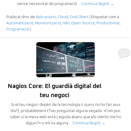
sense necessitat de programació …
Continua llegint
→
Publicat dins de
Aplicacions
,
Cloud
,
Codi Obert
|
Etiquetat com a
Automatització
,
Monitorització
,
n8n
,
Open Source
,
Productivitat
,
Programació
|
Nagios Core: El guardià digital del
teu negoci
Si el teu negoci depèn de la tecnologia (i quins no ho fan avui
dia?), probablement t’has preguntat alguna vegada: «Com puc
saber si la meva web està caiguda abans que els clients me ho
diguin?» o «Hi ha alguna …
Continua llegint
→