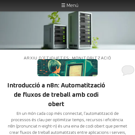
☰ Menú
Solucions transparents en TI de codi obert
Aneu
Aneu
al
al
contingut
contingut
principal
secundari
NucliServer
Menú
ARXIU D'ETIQUETES:
MONITORITZACIÓ
principal
Introducció a n8n: Automatització
de fluxos de treball amb codi
obert
En un món cada cop més connectat, l’automatització de
processos és clau per optimitzar temps, recursos i eficiència.
n8n (pronunciat n-eight-n) és una eina de codi obert que permet
crear fluxos de treball automatitzats entre aplicacions i serveis,