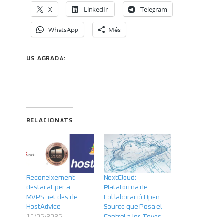
X
LinkedIn
Telegram
WhatsApp
Més
US AGRADA:
RELACIONATS
Reconeixement
NextCloud:
destacat per a
Plataforma de
MVPS.net des de
Col·laboració Open
HostAdvice
Source que Posa el
10/05/2025
Control a les Teves