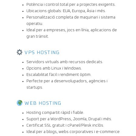
Potència i control total per a projectes exigents.
Ubicacions globals: EUA, Europa, Àsia i més.
Personalització completa de maquinari i sistema
operatiu.
Ideal per a empreses, jocs en línia, aplicacions de
gran trànsit.
VPS HOSTING
Servidors virtuals amb recursos dedicats.
Opcions amb Linux i Windows.
Escalabilitat fàcil i rendiment òptim.
Perfecte per a desenvolupadors, agències i
startups.
WEB HOSTING
Hosting compartit ràpid i fiable.
Suport per a WordPress, Joomla, Drupal i més.
Certificat SSL gratuït i cPanel/Plesk inclòs.
Ideal per a blogs, webs corporatives i e-commerce