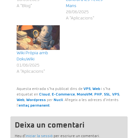
A "Blog"
Mans
28/06/2025
A "Aplicacions"
Wiki Pròpia amb
DokuWiki
01/06/2025
A "Aplicacions"
Aquesta entrada s'ha publicat dins de
VPS
,
Web
i s'ha
etiquetat en
Cloud
,
E-Commerce
,
MonoVM
,
PHP
,
SSL
,
VPS
,
Web
,
Wordpress
per
Nucli
. Afegeix a les adreces d'interès
l'
enllaç permanent
.
Deixa un comentari
Heu d'
iniciar la sessió
per escriure un comentari.