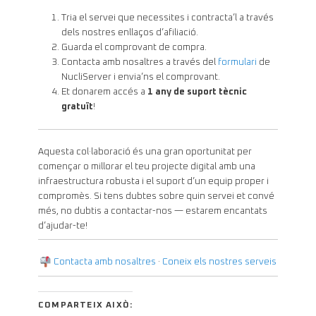
Tria el servei que necessites i contracta’l a través
dels nostres enllaços d’afiliació.
Guarda el comprovant de compra.
Contacta amb nosaltres a través del
formulari
de
NucliServer i envia’ns el comprovant.
Et donarem accés a
1 any de suport tècnic
gratuït
!
Aquesta col·laboració és una gran oportunitat per
començar o millorar el teu projecte digital amb una
infraestructura robusta i el suport d’un equip proper i
compromès. Si tens dubtes sobre quin servei et convé
més, no dubtis a contactar-nos — estarem encantats
d’ajudar-te!
Contacta amb nosaltres
·
Coneix els nostres serveis
COMPARTEIX AIXÒ: