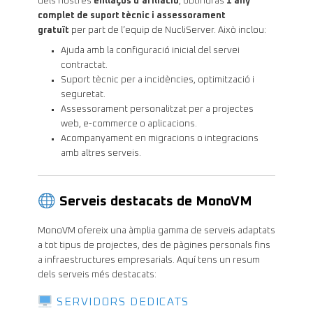
dels nostres
enllaços d’afiliació
, obtindràs
1 any
complet de suport tècnic i assessorament
gratuït
per part de l’equip de NucliServer. Això inclou:
Ajuda amb la configuració inicial del servei
contractat.
Suport tècnic per a incidències, optimització i
seguretat.
Assessorament personalitzat per a projectes
web, e-commerce o aplicacions.
Acompanyament en migracions o integracions
amb altres serveis.
Serveis destacats de MonoVM
MonoVM ofereix una àmplia gamma de serveis adaptats
a tot tipus de projectes, des de pàgines personals fins
a infraestructures empresarials. Aquí tens un resum
dels serveis més destacats:
SERVIDORS DEDICATS