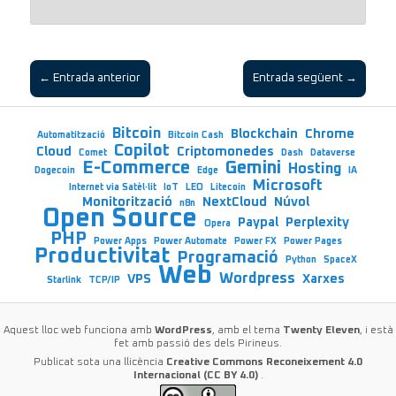
← Entrada anterior
Entrada següent →
Bitcoin
Blockchain
Chrome
Automatització
Bitcoin Cash
Copilot
Cloud
Criptomonedes
Comet
Dash
Dataverse
E-Commerce
Gemini
Hosting
Dogecoin
Edge
IA
Microsoft
Internet via Satèl·lit
IoT
LEO
Litecoin
Monitorització
NextCloud
Núvol
n8n
Open Source
Paypal
Perplexity
Opera
PHP
Power Apps
Power Automate
Power FX
Power Pages
Productivitat
Programació
Python
SpaceX
Web
Wordpress
VPS
Xarxes
Starlink
TCP/IP
Aquest lloc web funciona amb
WordPress
, amb el tema
Twenty Eleven
, i està
fet amb passió des dels Pirineus.
Publicat sota una llicència
Creative Commons Reconeixement 4.0
Internacional (CC BY 4.0)
.