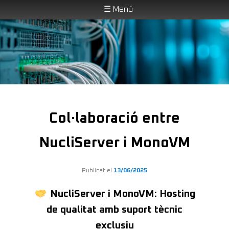
☰ Menú
Solucions transparents en TI de codi obert
Aneu
al
contingut
principal
NucliServer
Menú
principal
Col·laboració entre
NucliServer i MonoVM
Publicat el
13/06/2025
NucliServer i MonoVM: Hosting
de qualitat amb suport tècnic
exclusiu