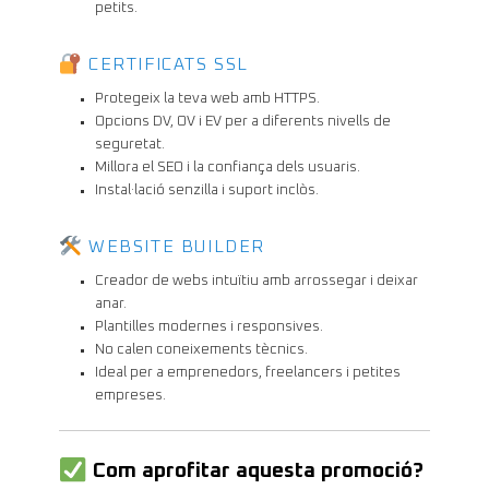
petits.
CERTIFICATS SSL
Protegeix la teva web amb HTTPS.
Opcions DV, OV i EV per a diferents nivells de
seguretat.
Millora el SEO i la confiança dels usuaris.
Instal·lació senzilla i suport inclòs.
WEBSITE BUILDER
Creador de webs intuïtiu amb arrossegar i deixar
anar.
Plantilles modernes i responsives.
No calen coneixements tècnics.
Ideal per a emprenedors, freelancers i petites
empreses.
Com aprofitar aquesta promoció?