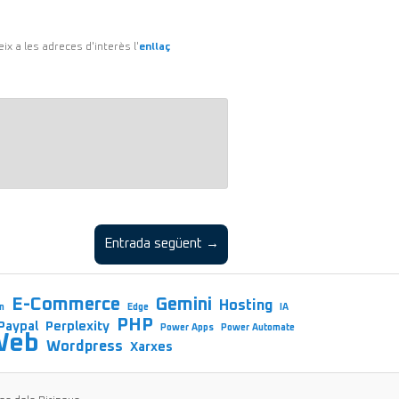
eix a les adreces d'interès l'
enllaç
Entrada següent →
E-Commerce
Gemini
Hosting
n
Edge
IA
PHP
Paypal
Perplexity
Power Apps
Power Automate
Web
Wordpress
Xarxes