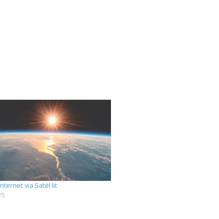
Internet via Satèl·lit
25