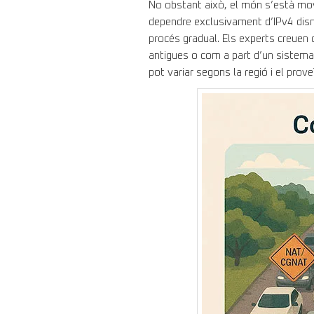
No obstant això, el món s’està mov
dependre exclusivament d’IPv4 dismin
procés gradual. Els experts creuen
antigues o com a part d’un sistema d
pot variar segons la regió i el prove