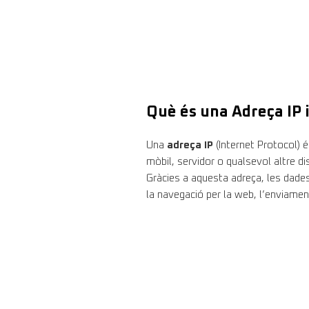
Què és una Adreça IP i
Una
adreça IP
(Internet Protocol) é
mòbil, servidor o qualsevol altre d
Gràcies a aquesta adreça, les dades
la navegació per la web, l’enviament