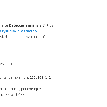
ina de
Detecció i anàlisis d’IP
us
/sysutils/ip-detector/
i
ositat sobre la seva connexió.
es clau:
punts, per exemple:
192.168.1.1
.
per dos punts, per exemple:
mic:
3.4 x
1
0^
38
.