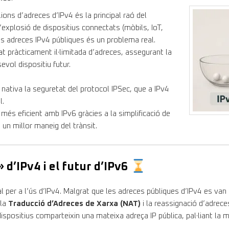
ions d’adreces d’IPv4 és la principal raó del
explosió de dispositius connectats (mòbils, IoT,
es adreces IPv4 públiques és un problema real.
at pràcticament il·limitada d’adreces, assegurant la
evol dispositiu futur.
nativa la seguretat del protocol IPSec, que a IPv4
l.
 més eficient amb IPv6 gràcies a la simplificació de
 un millor maneig del trànsit.
 d’IPv4 i el futur d’IPv6
al per a l’ús d’IPv4. Malgrat que les adreces públiques d’IPv4 es van
 la
Traducció d’Adreces de Xarxa (NAT)
i la reassignació d’adrece
spositius comparteixin una mateixa adreça IP pública, pal·liant la 