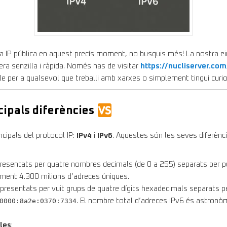
eça IP pública en aquest precís moment, no busquis més! La nostra e
era senzilla i ràpida. Només has de visitar
https://nucliserver.com
ble per a qualsevol que treballi amb xarxes o simplement tingui curi
ncipals diferències
ncipals del protocol IP:
IPv4
i
IPv6
. Aquestes són les seves diferènci
epresentats per quatre nombres decimals (de 0 a 255) separats per 
ment 4.300 milions d’adreces úniques.
representats per vuit grups de quatre dígits hexadecimals separats 
0000:8a2e:0370:7334
. El nombre total d’adreces IPv6 és astronò
les
: