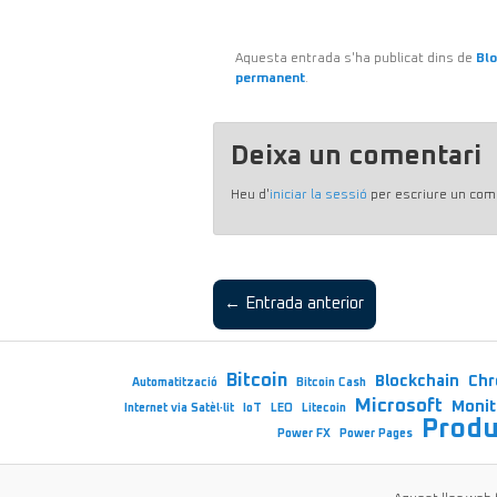
Aquesta entrada s'ha publicat dins de
Bl
permanent
.
Deixa un comentari
Heu d'
iniciar la sessió
per escriure un com
← Entrada anterior
Bitcoin
Blockchain
Ch
Automatització
Bitcoin Cash
Microsoft
Monit
Internet via Satèl·lit
IoT
LEO
Litecoin
Produ
Power FX
Power Pages