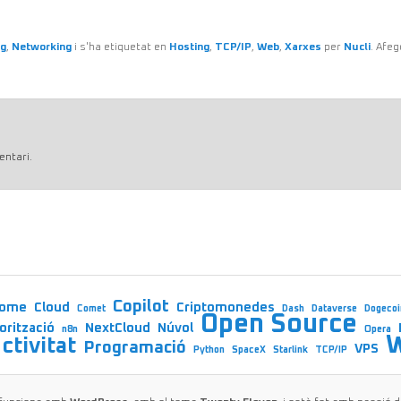
og
,
Networking
i s'ha etiquetat en
Hosting
,
TCP/IP
,
Web
,
Xarxes
per
Nucli
. Afeg
entari.
Copilot
rome
Cloud
Criptomonedes
Comet
Dash
Dataverse
Dogecoi
Open Source
orització
NextCloud
Núvol
n8n
Opera
ctivitat
Programació
VPS
Python
SpaceX
Starlink
TCP/IP