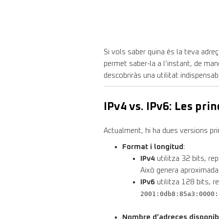
Si vols saber quina és la teva adr
permet saber-la a l’instant, de man
descobriràs una utilitat indispensa
IPv4 vs. IPv6: Les pri
Actualment, hi ha dues versions pri
Format i longitud
:
IPv4
utilitza 32 bits, r
Això genera aproximada
IPv6
utilitza 128 bits, 
2001:0db8:85a3:0000:
Nombre d’adreces disponib