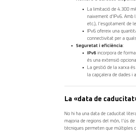
La limitació de 4.300 mil
naixement d’IPv6. Amb l’
etc.), l’esgotament de l
IPv6 ofereix una quantit
connectivitat per a quals
Seguretat i eficiència
:
IPv6
incorpora de forma 
és una extensió opciona
La gestió de la xarxa és
la capçalera de dades i a
La «data de caducitat»
No hi ha una data de caducitat liter
majoria de regions del món, l’ús de
tècniques permeten que múltiples di