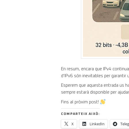
En resum, encara que IPv4 continuar
d’IPv6 són inevitables per garantir 
Esperem que aquesta entrada us hagi
sempre estarà disponible per ajudar
Fins al pròxim post!
COMPARTEIX AIXÒ:
X
LinkedIn
Tele