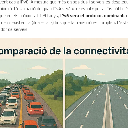
ent cap a IPv6. A mesura que més dispositius i serveis es desplegu
uirà. L’estimació de quan IPv4 serà «irrelevant» per a l’ús públic és 
 que en els pròxims 10-20 anys,
IPv6 serà el protocol dominant
, 
e coexistència (dual-stack) fins que la transició es completi. L’esta
ïdor de serveis.