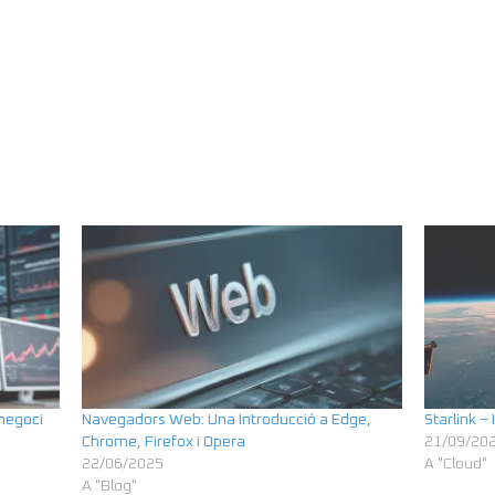
 negoci
Navegadors Web: Una Introducció a Edge,
Starlink – 
Chrome, Firefox i Opera
21/09/20
22/06/2025
A "Cloud"
A "Blog"