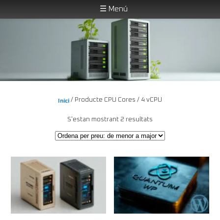
☰ Menú
Solucions transparents en TI de codi obert
Aneu
Aneu
al
al
contingut
contingut
principal
secundari
NucliServer
Menú
principal
/ Producte CPU Cores / 4 vCPU
Inici
Ordenat
S'estan mostrant 2 resultats
per
preu:
de
menor
a
major