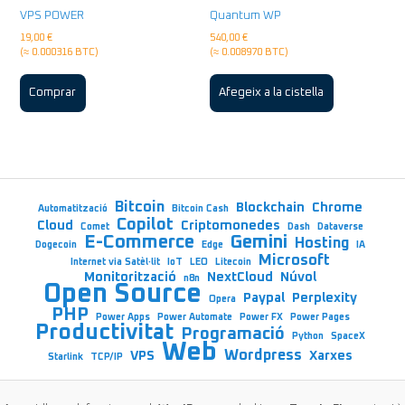
VPS POWER
Quantum WP
19,00
€
540,00
€
(≈ 0.000316 BTC)
(≈ 0.008970 BTC)
Comprar
Afegeix a la cistella
Bitcoin
Blockchain
Chrome
Automatització
Bitcoin Cash
Copilot
Cloud
Criptomonedes
Comet
Dash
Dataverse
E-Commerce
Gemini
Hosting
Dogecoin
Edge
IA
Microsoft
Internet via Satèl·lit
IoT
LEO
Litecoin
Monitorització
NextCloud
Núvol
n8n
Open Source
Paypal
Perplexity
Opera
PHP
Power Apps
Power Automate
Power FX
Power Pages
Productivitat
Programació
Python
SpaceX
Web
Wordpress
VPS
Xarxes
Starlink
TCP/IP